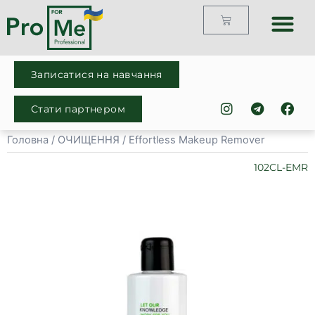
Каталог продук
Про компан
Готові рішенн
Записатися на навчання
Стати партнером
Головна
/
ОЧИЩЕННЯ
/ Effortless Makeup Remover
102CL-EMR