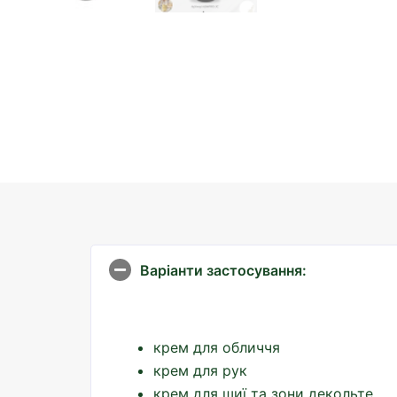
Варіанти застосування:
крем для обличчя
крем для рук
крем для шиї та зони декольте