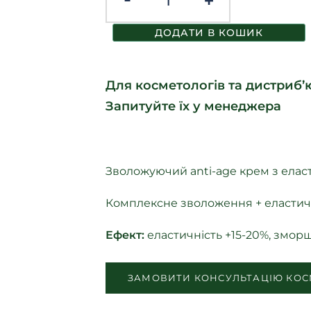
ДОДАТИ В КОШИК
Для косметологів та дистриб’ю
Запитуйте їх у менеджера
Зволожуючий anti-age крем з еласт
Комплексне зволоження + еластичні
Ефект:
еластичність +15-20%, зморш
ЗАМОВИТИ КОНСУЛЬТАЦІЮ КОС