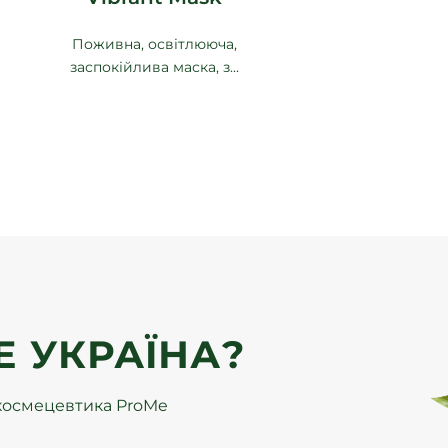
Поживна, освітлююча,
заспокійлива маска, з...
E УКРАЇНА?
а космецевтика ProMe