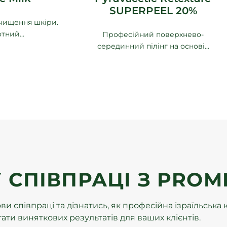
SUPERPEEL 20%
чищення шкіри.
тний...
Професійний поверхнево-
серединний пілінг на основі...
У СПІВПРАЦІ З PROM
и співпраці та дізнатись, як професійна ізраїльськ
ти виняткових результатів для ваших клієнтів.