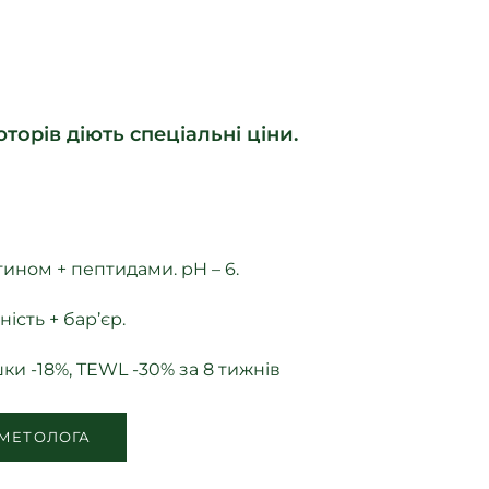
торів діють спеціальні ціни.
ином + пептидами. pH – 6.
сть + бар’єр.
ки -18%, TEWL -30% за 8 тижнів
МЕТОЛОГА