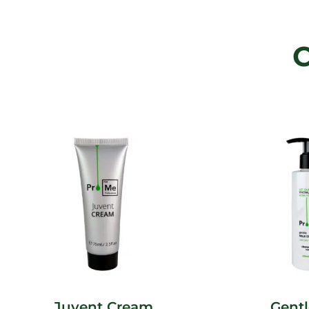
Juvent Cream
Gentl