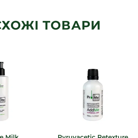
СХОЖІ ТОВАРИ
e Milk
Pyruvacetic Retexturе