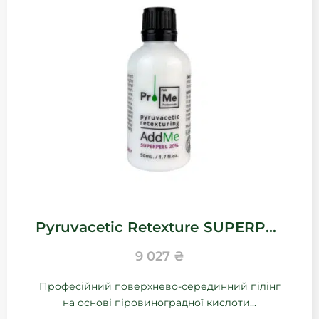
Pyruvacetic Retexturе SUPERPEEL 20%
9 027
₴
Професійний поверхнево-серединний пілінг
на основі піровиноградної кислоти...