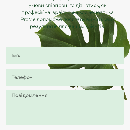
умови співпраці та дізнатись, як
професійна ізраїльська космецевтика
ProMe допоможе досягати виняткових
результатів для ваших клієнтів.