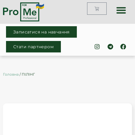
Каталог продук
Про компан
Готові рішенн
Записатися на навчання
Стати партнером
Головна
/ ПІЛІНГ