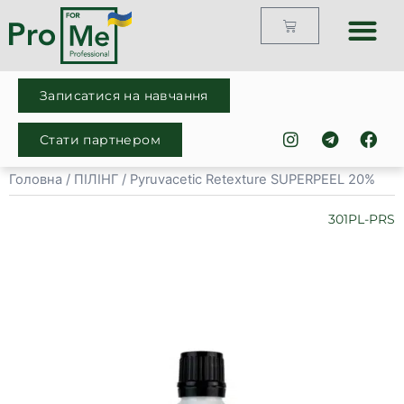
Каталог продук
Про компан
Готові рішенн
Записатися на навчання
Стати партнером
Головна
/
ПІЛІНГ
/ Pyruvacetic Retexturе SUPERPEEL 20%
301PL-PRS