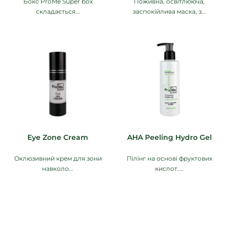
Бокс ProMe Super box
Поживна, освітлююча,
складається...
заспокійлива маска, з...
Eye Zone Cream
AHA Peeling Hydro Gel
Оклюзивний крем для зони
Пілінг на основі фруктових
навколо...
кислот....