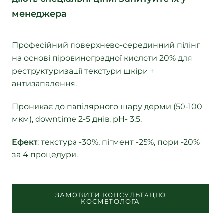
менеджера
Професійний поверхнево-серединний пілінг
на основі піровиноградної кислоти 20% для
реструктуризації текстури шкіри +
антизапалення.
Проникає до папілярного шару дерми (50-100
мкм), downtime 2-5 днів. pH- 3.5.
Ефект
: текстура -30%, пігмент -25%, пори -20%
за 4 процедури.
ЗАМОВИТИ КОНСУЛЬТАЦІЮ
КОСМЕТОЛОГА