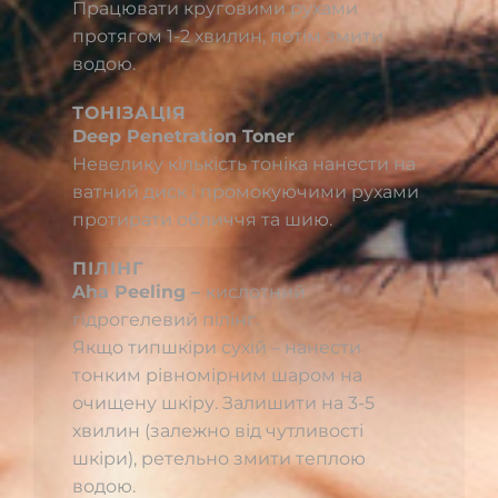
Працювати круговими рухами
протягом 1-2 хвилин, потім змити
водою.
ТОНІЗАЦІЯ
Deep Penetration Toner
Невелику кількість тоніка нанести на
ватний диск і промокуючими рухами
протирати обличчя та шию.
ПІЛІНГ
Aha Peeling –
кислотний
гідрогелевий пілінг.
Якщо типшкіри сухій – нанести
тонким рівномірним шаром на
очищену шкіру. Залишити на 3-5
хвилин (залежно від чутливості
шкіри), ретельно змити теплою
водою.