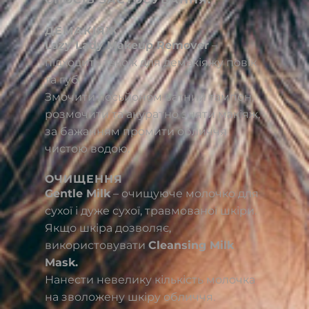
ДЕМАКІЯЖ
Lazy Lady Makeup Remover
–
підходить також для демакіяжу повік
та губ.
Змочити лосьйоном ватний тампон,
розмочити та акуратно зняти макіяж,
за бажанням промити обличчя
чистою водою.
ОЧИЩЕННЯ
Gentle Milk
– очищуюче молочко для
сухої і дуже сухої, травмованої шкіри.
Якщо шкіра дозволяє,
використовувати
Cleansing Milk
Mask.
Нанести невелику кількість молочка
на зволожену шкіру обличчя.