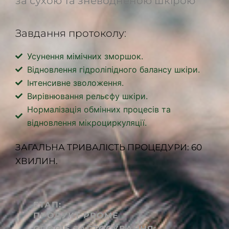
за сухою та зневодненою шкірою
Завдання протоколу:
Усунення мімічних зморшок.
Відновлення гідроліпідного балансу шкіри.
Інтенсивне зволоження.
Вирівнювання рельєфу шкіри.
Нормалізація обмінних процесів та
відновлення мікроциркуляції.
ЗАГАЛЬНА ТРИВАЛІСТЬ ПРОЦЕДУРИ: 60
ХВИЛИН.
ЕТАП:
ПРОДУКТ PROME
СПОСІБ ЗАСТОСУВАННЯ: