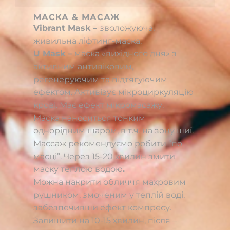
МАСКА & МАСАЖ
Vibrant Mask –
зволожуюча,
живильна ліфтинг-маска.
U Mask –
маска «вихідного дня» з
активним антивіковим,
регенеруючим та підтягуючим
ефектом. Активізує мікроциркуляцію
крові. Має ефект мікромасажу.
Маска наноситься тонким
однорідним шаром, в т.ч. на зону шиї.
Массаж рекомендуємо робити “по
масці”. Через 15-20 хвилин змити
маску теплою водою
.
Можна накрити обличчя махровим
рушником, змоченим у теплій воді,
забезпечивши ефект компресу.
Залишити на 10-15 хвилин, після –