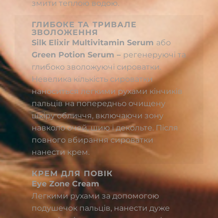
змити теплою водою.
ГЛИБОКЕ ТА ТРИВАЛЕ
ЗВОЛОЖЕННЯ
Silk Elixir Multivitamin Serum
або
Green Potion Serum –
регенеруючі та
глибоко зволожуючі сироватки.
Невелика кількість сироватки
наноситься легкими рухами кінчиків
пальців на попередньо очищену
шкіру обличчя, включаючи зону
навколо очей, шию і декольте. Після
повного вбирання сироватки
нанести крем.
КРЕМ ДЛЯ ПОВІК
Eye Zone Cream
Легкими рухами за допомогою
подушечок пальців, нанести дуже