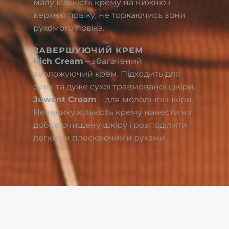
малу кількість крему на нижню і
верхню повіку, не торкаючись зони
рухомого повіка.
ЗАВЕРШУЮЧИЙ КРЕМ
Rich Cream
– збагачений
зволожуючий крем. Підходить для
сухої та дуже сухої травмованої шкіри.
Juwent Cream
– для молодшої шкіри.
Невелику кількість крему нанести на
добре очищену шкіру і розподілити
легкими плескаючими рухами.